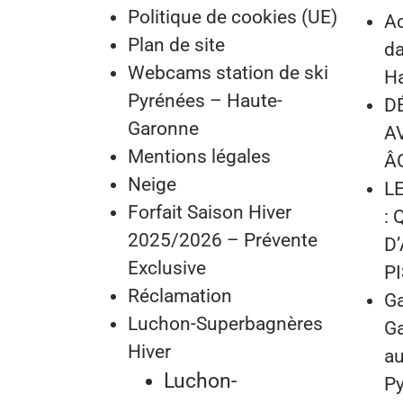
Politique de cookies (UE)
Ac
Plan de site
da
Webcams station de ski
H
Pyrénées – Haute-
D
Garonne
A
Mentions légales
ÂG
Neige
L
Forfait Saison Hiver
: 
2025/2026 – Prévente
D
Exclusive
P
Réclamation
Ga
Luchon-Superbagnères
Ga
Hiver
au
Luchon-
P