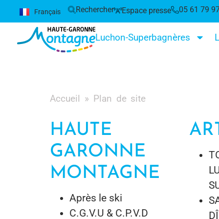
Rechercher
05 61 79 9
Espace presse
Français
Español
Luchon-Superbagnères
L
Accueil
»
Plan de site
HAUTE
AR
GARONNE
T
MONTAGNE
L
S
Après le ski
S
C.G.V.U & C.P.V.D
D