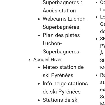
Superbagnères :
Co
L
Accès station
Le
Webcams Luchon-
Ga
Superbagnères
do
Plan des pistes
S
Luchon-
P
Superbagnères
À
Accueil Hiver
S
Méteo station de
M
ski Pyrénées
Ra
st
Info neige stations
ex
de ski Pyrénées
Su
Stations de ski
Mo