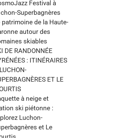
smoJazz Festival à
uchon-Superbagnères
 patrimoine de la Haute-
ronne autour des
maines skiables
KI DE RANDONNÉE
YRÉNÉES : ITINÉRAIRES
 LUCHON-
UPERBAGNÈRES ET LE
OURTIS
quette à neige et
ation ski piétonne :
plorez Luchon-
perbagnères et Le
urtis