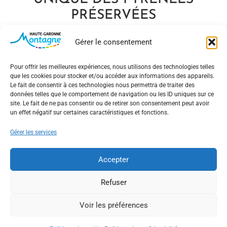
PRÉSERVÉES
Au cœur d’un village traditionnel et de forêts
Gérer le consentement
immenses, les pistes de ski se transforment en
pâturages devant un
haut lieu du pastoralisme
Pour offrir les meilleures expériences, nous utilisons des technologies telles
que les cookies pour stocker et/ou accéder aux informations des appareils.
pyrénéen.
En période estivale, c’est le moment où
Le fait de consentir à ces technologies nous permettra de traiter des
les brebis paissent, mettent bas et réchauffent
données telles que le comportement de navigation ou les ID uniques sur ce
site. Le fait de ne pas consentir ou de retirer son consentement peut avoir
leur laine au soleil.
un effet négatif sur certaines caractéristiques et fonctions.
Nichée en fond de vallée, sur la route du Port de
Gérer les services
Balès, la petite station de Bourg-d’Oueil se
démarque par son caractère intime et son
Accepter
authenticité.
Refuser
Loin de l’agitation des grandes stations
, elle vous
Voir les préférences
invite à vous ressourcer dans un cadre préservé.