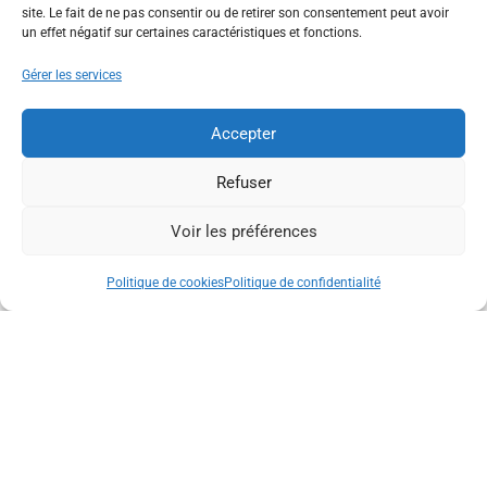
site. Le fait de ne pas consentir ou de retirer son consentement peut avoir
DES PYRÉNÉES
un effet négatif sur certaines caractéristiques et fonctions.
Gérer les services
Accepter
Activité
,
Pleine Nature
Refuser
Voir les préférences
Politique de cookies
Politique de confidentialité
ACTIVITÉS EN PLEINE NATURE DANS
LES STATIONS DE HAUTE-GARONNE