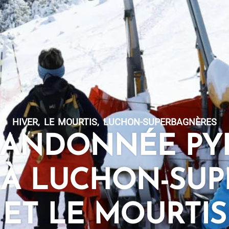
HIVER
,
LE MOURTIS
,
LUCHON-SUPERBAGNÈRES
RANDONNÉE PY
S À LUCHON-SU
ET LE MOURTIS