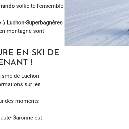
 rando
sollicite l’ensemble
e
à
Luchon-Superbagnères
s en montagne sont
RE EN SKI DE
NANT !
urisme de Luchon-
ormations sur les
our des moments
Haute-Garonne est