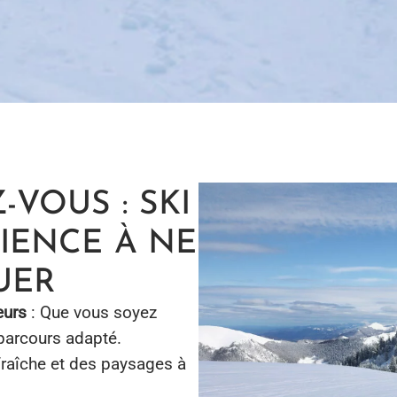
-VOUS : SKI
RIENCE À NE
UER
eurs
: Que vous soyez
parcours adapté.
 fraîche et des paysages à