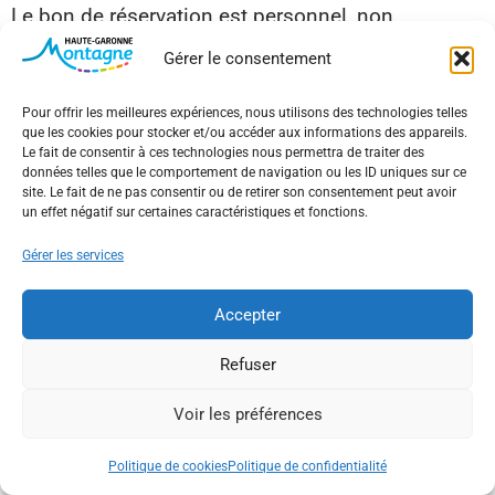
Le bon de réservation est personnel, non
remboursable et réputé consommé dans ces cas.
Gérer le consentement
L’Exploitant se réserve le droit d’annuler la
Pour offrir les meilleures expériences, nous utilisons des technologies telles
prestation pour des raisons de sécurité ou de
que les cookies pour stocker et/ou accéder aux informations des appareils.
Le fait de consentir à ces technologies nous permettra de traiter des
conditions météorologiques. Dans ce cas, le
données telles que le comportement de navigation ou les ID uniques sur ce
Client pourra solliciter un report ou un
site. Le fait de ne pas consentir ou de retirer son consentement peut avoir
un effet négatif sur certaines caractéristiques et fonctions.
remboursement, à l’exclusion de toute autre
indemnisation.
Gérer les services
Les données enregistrées sur les systèmes
Accepter
informatiques de l’Exploitant ont valeur probante
Refuser
équivalente à un écrit.
Voir les préférences
ARTICLE 7 – RÉCLAMATIONS
Politique de cookies
Politique de confidentialité