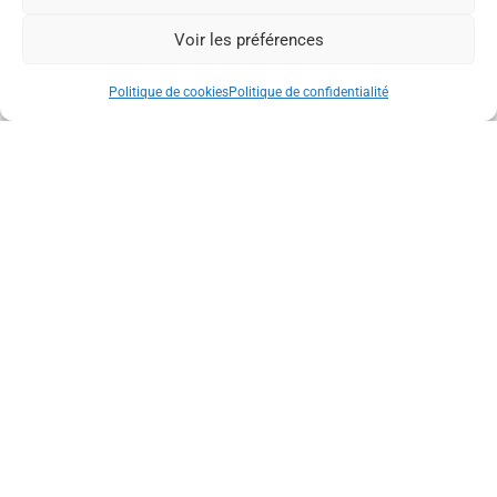
Voir les préférences
COSMOJAZZ & MARCHÉ
Politique de cookies
Politique de confidentialité
DES PRODUCTEURS
2 août 2026