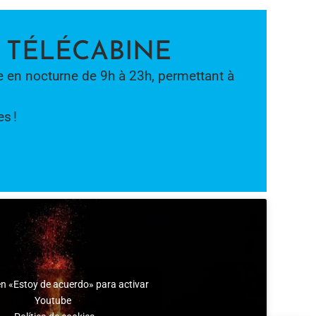
A TÉLÉCABINE
le en nocturne de 9h à 23h, permettant à
s !
en «Estoy de acuerdo» para activar
Youtube