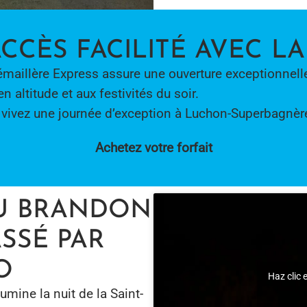
ACCÈS FACILITÉ AVEC L
Crémaillère Express assure une ouverture exceptionnel
 altitude et aux festivités du soir.
t vivez une journée d’exception à Luchon-Superbagnère
Achetez votre forfait
U BRANDON
ASSÉ PAR
O
Haz clic 
mine la nuit de la Saint-