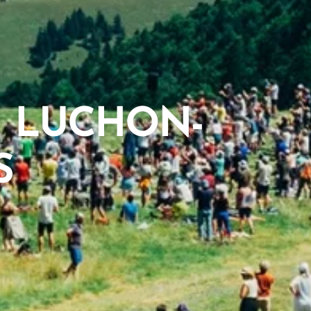
N LUCHON-
S