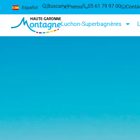
Buscar
05 61 79 97 00
Prensa
Contá
Español
English
Luchon-Superbagnères
L