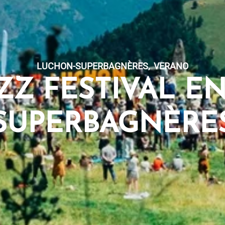
LUCHON-SUPERBAGNÈRES
,
VERANO
Z FESTIVAL E
SUPERBAGNÈRE