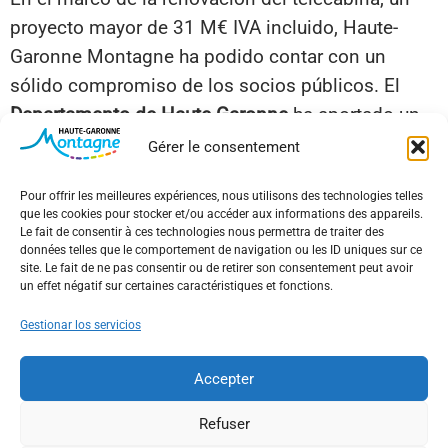
proyecto mayor de 31 M€ IVA incluido, Haute-
Garonne Montagne ha podido contar con un
sólido compromiso de los socios públicos. El
Departamento de Haute-Garonne
ha aportado un
apoyo decisivo con una subvención de 12 M€,
Gérer le consentement
complementada por 3 M€ del Estado a través del
Pour offrir les meilleures expériences, nous utilisons des technologies telles
Plan Avenir Montagne
y 3 M€ de la
Región
que les cookies pour stocker et/ou accéder aux informations des appareils.
Occitania
. Estas contribuciones esenciales son
Le fait de consentir à ces technologies nous permettra de traiter des
données telles que le comportement de navigation ou les ID uniques sur ce
testimonio de la voluntad común de reforzar la
site. Le fait de ne pas consentir ou de retirer son consentement peut avoir
atractividad y el dinamismo de nuestro territorio
un effet négatif sur certaines caractéristiques et fonctions.
de montaña.
Gestionar los servicios
Accepter
Refuser