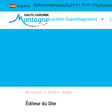
Buscar
05 61 79 97 00
Prensa
Contá
Español
English
Luchon-Superbagnères
L
Accueil
»
Aviso legal
Éditeur du Site