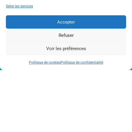
05 61 79 97 00
Gérer les services
Nous contacter
NOUS SITUER
Accepter
Refuser
Voir les préférences
Politique de cookies
Politique de confidentialité
RESTEZ INFORMÉS
S'inscrire à notre Newsletter