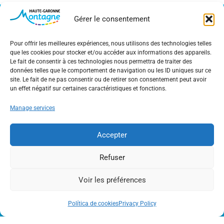
Gérer le consentement
Pour offrir les meilleures expériences, nous utilisons des technologies telles
que les cookies pour stocker et/ou accéder aux informations des appareils.
Le fait de consentir à ces technologies nous permettra de traiter des
données telles que le comportement de navigation ou les ID uniques sur ce
site. Le fait de ne pas consentir ou de retirer son consentement peut avoir
un effet négatif sur certaines caractéristiques et fonctions.
24 allées d’Etigny
Manage services
31110 Bagnères-de-Luchon
05 61 79 97 00
Accepter
Contact us
FIND US
Refuser
Voir les préférences
Política de cookies
Privacy Policy